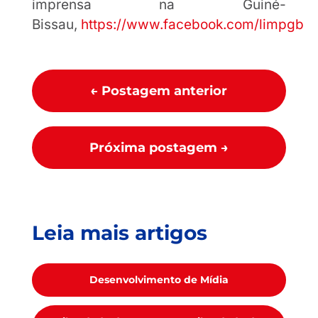
imprensa na Guiné-
Bissau,
https://www.facebook.com/limpgb
←
Postagem anterior
Próxima postagem
→
Leia mais artigos
Desenvolvimento de Mídia