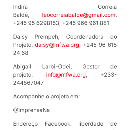
Indira Correia
Baldé,
leocorreiabalde@gmail.com
,
+245 95 6298153, +245 966 961 881
Daisy Prempeh, Coordenadora do
Projeto,
daisy@mfwa.org
, +245 96 618
24 68
Abigail Larbi-Odei, Gestor de
projeto,
info@mfwa.org
, +233-
244867047
Acompanhe o projeto em:
@ImprensaNa
Endereço Facebook: liberdade de