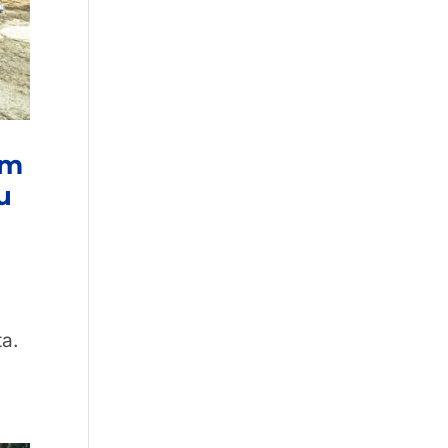
am
u
ta.