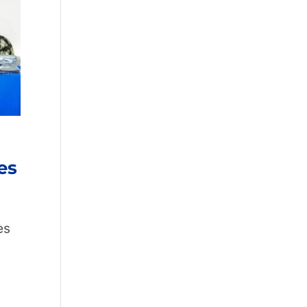
es
es