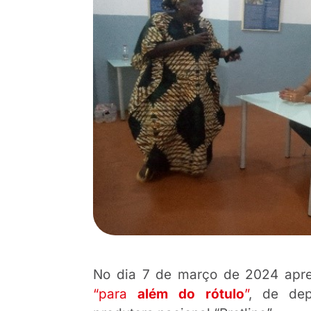
No dia 7 de março de 2024 apres
“para
além do rótulo
”
, de dep