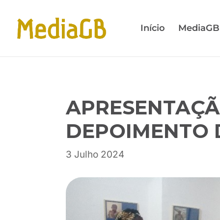
Skip
Skip
to
to
Início
MediaGB
Content
navigation
APRESENTAÇÃ
DEPOIMENTO 
3 Julho 2024