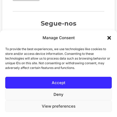
Segue-nos
Manage Consent
To provide the best experiences, we use technologies like cookies to
store and/or access device information. Consenting to these
technologies will allow us to process data such as browsing behavior or
unique IDs on this site. Not consenting or withdrawing consent, may
adversely affect certain features and functions.
Accept
© 2026
MediaGB.org
. Todos os direitos
reservados. Site por
Pomegranite
.
Deny
View preferences
Política de privacidade
Política de cookies