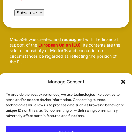
Subscreve-te
MediaGB was created and redesigned with the financial
support of the
European Union (EU)
. Its contents are the
sole responsibility of MediaGB and can under no
circumstances be regarded as reflecting the position of
the EU.
Follow us
Manage Consent
To provide the best experiences, we use technologies like cookies to
store and/or access device information. Consenting to these
technologies will allow us to process data such as browsing behavior or
unique IDs on this site. Not consenting or withdrawing consent, may
adversely affect certain features and functions.