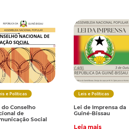
eis e Políticas
Leis e Políticas
i do Conselho
Lei de Imprensa da
cional de
Guiné-Bissau
municação Social
Leia mais