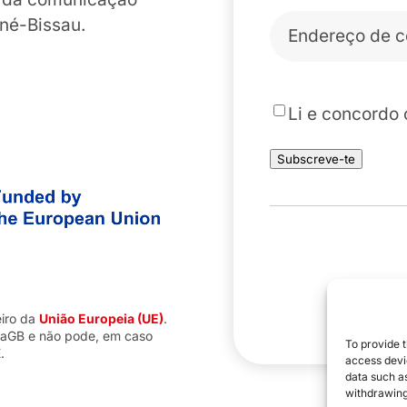
Correio
iné-Bissau.
eletrónico
*
*
Li e concordo
Subscreve-te
eiro da
União Europeia (UE)
.
iaGB e não pode, em caso
To provide t
.
access devic
data such as
withdrawing