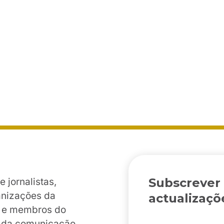
Subscrever
jornalistas,
anizações da
actualizaçõ
es e membros do
o da comunicação