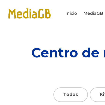
Skip
Skip
to
to
Início
MediaGB
Content
navigation
Centro de 
Resource Category Filt
Ki