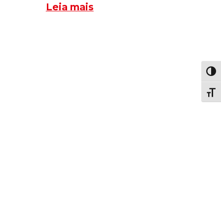
Leia mais
Toggl
Toggl