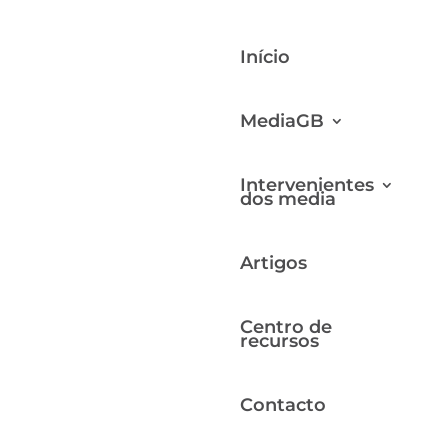
Início
MediaGB
Intervenientes
dos media
Leia mais artigos
Artigos
Desenvolvimento de Mídia
Centro de
recursos
Liberdade de Imprensa e
Liberdade de Expressão
Contacto
Declarações e Comunicados à