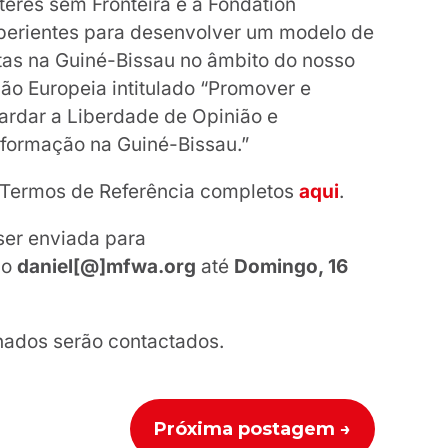
eres sem Fronteira e a Fondation
xperientes para desenvolver um modelo de
stas na Guiné-Bissau no âmbito do nosso
ão Europeia intitulado “Promover e
ardar a Liberdade de Opinião e
formação na Guiné-Bissau.”
 Termos de Referência completos
aqui
.
ser enviada para
do
daniel[@]mfwa.org
até
Domingo, 16
nados serão contactados.
Próxima postagem
→