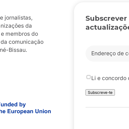
Subscrever
jornalistas,
anizações da
actualizaçõ
es e membros do
o da comunicação
Correio
iné-Bissau.
eletrónico
*
*
Li e concordo
Subscreve-te