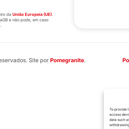
eiro da
União Europeia (UE)
.
iaGB e não pode, em caso
.
reservados. Site por
Pomegranite
.
Po
To provide t
access devic
data such as
withdrawing