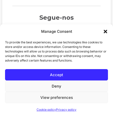
Segue-nos
Manage Consent
To provide the best experiences, we use technologies like cookies to
store and/or access device information. Consenting to these
technologies will allow us to process data such as browsing behavior or
unique IDs on this site. Not consenting or withdrawing consent, may
adversely affect certain features and functions.
Accept
© 2026
MediaGB.org
. Todos os direitos
reservados. Site por
Pomegranite
.
Deny
View preferences
Política de privacidade
Política de cookies
Cookie policy
Privacy policy