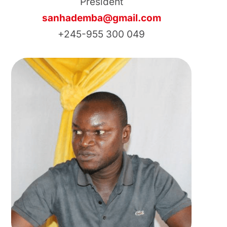
President
sanhademba@gmail.com
+245-955 300 049