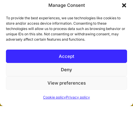
Manage Consent
journalists, media professionals, civil
society organisations, partners,
To provide the best experiences, we use technologies like cookies to
researchers, and members of the public
store and/or access device information. Consenting to these
technologies will allow us to process data such as browsing behavior or
interested in media development and
unique IDs on this site. Not consenting or withdrawing consent, may
freedom of expression in Guinea-Bissau.
adversely affect certain features and functions.
Accept
Contact us
Deny
View preferences
Cookie policy
Privacy policy