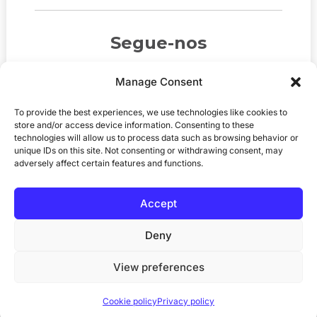
Segue-nos
Manage Consent
To provide the best experiences, we use technologies like cookies to
store and/or access device information. Consenting to these
technologies will allow us to process data such as browsing behavior or
unique IDs on this site. Not consenting or withdrawing consent, may
adversely affect certain features and functions.
Accept
© 2026
MediaGB.org
. Todos os direitos
reservados. Site por
Pomegranite
.
Deny
View preferences
Política de privacidade
Política de cookies
Cookie policy
Privacy policy