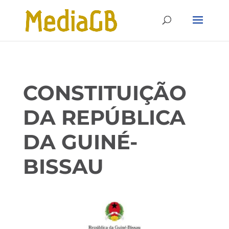
Skip
Skip
to
to
Content
navigation
CONSTITUIÇÃO
DA REPÚBLICA
DA GUINÉ-
BISSAU