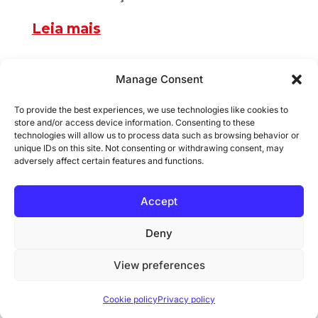
Leia mais
Manage Consent
To provide the best experiences, we use technologies like cookies to
store and/or access device information. Consenting to these
technologies will allow us to process data such as browsing behavior or
unique IDs on this site. Not consenting or withdrawing consent, may
adversely affect certain features and functions.
Accept
Deny
Segurança e ética dos jornalistas
View preferences
Guiné-Bissau: A MFWA doa 300
Cookie policy
Privacy policy
coletes refletores para apoiar a