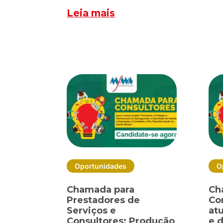
Leia mais
Oportunidades
O
Chamada para
Ch
Prestadores de
Co
Serviços e
at
Consultores: Produção
e 