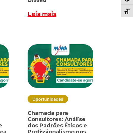
Bissau
Toggl
Toggl
Leia mais
Oportunidades
Chamada para
Consultores: Análise
e
dos Padrões Éticos e
ica
Profissionalismo nos