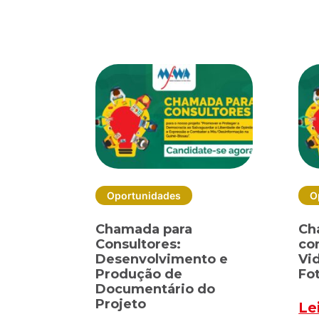
Oportunidades
O
Chamada para
Ch
Consultores:
co
Desenvolvimento e
Vi
Produção de
Fo
Documentário do
Projeto
Le