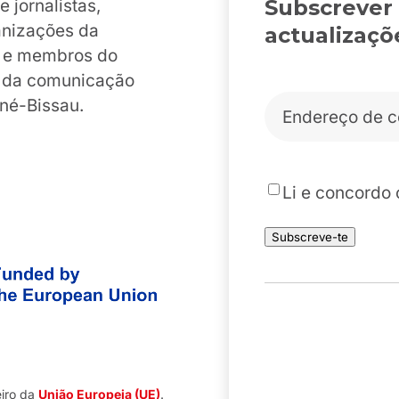
Subscrever
jornalistas,
anizações da
actualizaçõ
es e membros do
o da comunicação
Correio
iné-Bissau.
eletrónico
*
*
Li e concordo
Subscreve-te
eiro da
União Europeia (UE)
.