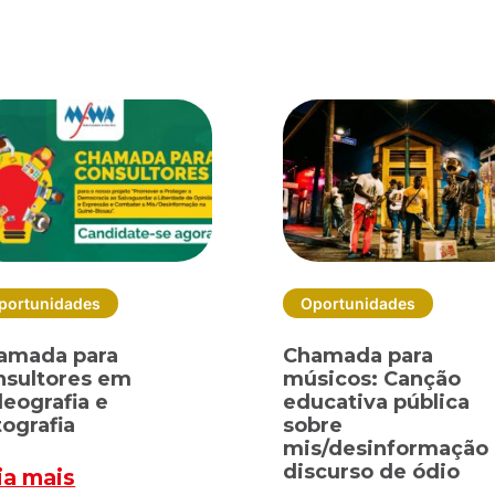
portunidades
Oportunidades
amada para
Chamada para
nsultores em
músicos: Canção
deografia e
educativa pública
tografia
sobre
mis/desinformação
discurso de ódio
ia mais