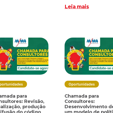
Leia mais
portunidades
Oportunidades
amada para
Chamada para
nsultores: Revisão,
Consultores:
ualização, produção
Desenvolvimento d
difusão do código
um modelo de polít