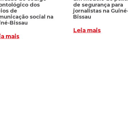
ontológico dos
de segurança para
ios de
jornalistas na Guiné
municação social na
Bissau
iné-Bissau
Leia mais
ia mais