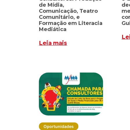
de Mídia,
de
Comunicação, Teatro
me
Comunitário, e
co
Formação em Literacia
Gu
Mediática
Le
Leia mais
Oportunidades