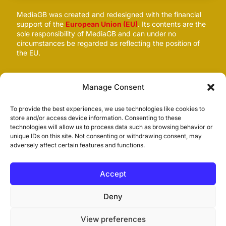
MediaGB was created and redesigned with the financial
support of the
European Union (EU)
. Its contents are the
sole responsibility of MediaGB and can under no
circumstances be regarded as reflecting the position of
the EU.
Follow us
Manage Consent
To provide the best experiences, we use technologies like cookies to
store and/or access device information. Consenting to these
technologies will allow us to process data such as browsing behavior or
unique IDs on this site. Not consenting or withdrawing consent, may
adversely affect certain features and functions.
Accept
© 2026
MediaGB.org
. All rights reserved. Site
by
Pomegranite
.
Deny
View preferences
Privacy policy
Cookie policy