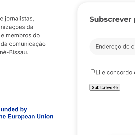
Subscrever 
jornalistas,
anizações da
es e membros do
Correio
o da comunicação
eletrónico
*
iné-Bissau.
*
Li e concordo
Subscreve-te