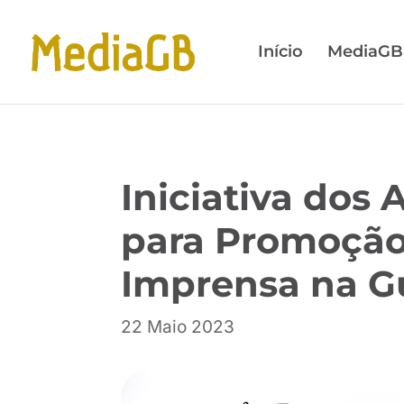
Skip
Skip
to
to
Início
MediaGB
Content
navigation
Iniciativa dos 
para Promoção
Imprensa na G
22 Maio 2023