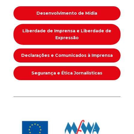
Desenvolvimento de Mídia
Liberdade de Imprensa e Liberdade de
Expressão
Declarações e Comunicados à Imprensa
Segurança e Ética Jornalísticas