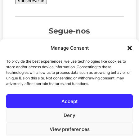
Subscreve-te
Segue-nos
Manage Consent
To provide the best experiences, we use technologies like cookies to
store and/or access device information. Consenting to these
technologies will allow us to process data such as browsing behavior or
unique IDs on this site. Not consenting or withdrawing consent, may
adversely affect certain features and functions.
Accept
© 2026
MediaGB.org
. Todos os direitos
reservados. Site por
Pomegranite
.
Deny
View preferences
Política de privacidade
Política de cookies