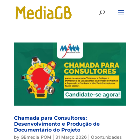
Skip
Skip
to
to
Content
navigation
Chamada para Consultores:
Desenvolvimento e Produção de
Documentário do Projeto
by
GBmedia_POM
|
31 Março 2026
|
Oportunidades